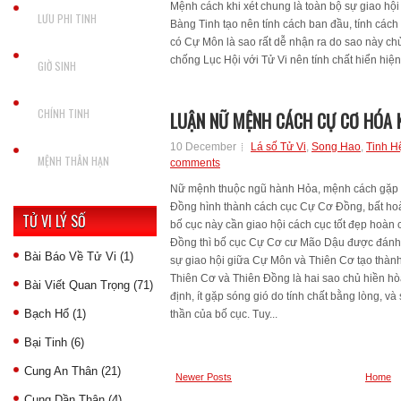
Mệnh cách khi xét chung là toàn bộ sự giao hội
LƯU PHI TINH
Bàng Tinh tạo nên tính cách ban đầu, tính cách
có Cự Môn là sao rất dễ nhận ra do sao này ch
chống Lục Hội với Tử Vi nên tính chất hiển hiện
GIỜ SINH
CHÍNH TINH
LUẬN NỮ MỆNH CÁCH CỰ CƠ HÓA 
10 December
Lá số Tử Vi
,
Song Hao
,
Tinh H
MỆNH THÂN HẠN
comments
Nữ mệnh thuộc ngũ hành Hỏa, mệnh cách gặp 
Đồng hình thành cách cục Cự Cơ Đồng, bất ho
TỬ VI LÝ SỐ
bố cục này cần giao hội cách cục tốt đẹp hoàn
Đồng thì bố cục Cự Cơ cư Mão Dậu được đánh 
Bài Báo Về Tử Vi
(1)
sự giao hội giữa Cự Môn và Thiên Cơ tạo thành
Thiên Cơ và Thiên Đồng là hai sao chủ hiền hò
Bài Viết Quan Trọng
(71)
định, ít gặp sóng gió do tính chất bằng lòng, 
Bạch Hổ
(1)
thần của bố cục. Tuy...
Bại Tinh
(6)
Cung An Thân
(21)
Newer Posts
Home
Cung Dần Thân
(4)