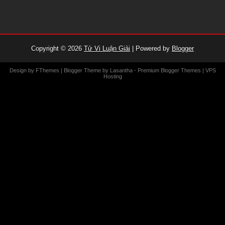
Copyright ©
2026
Tử Vi Luận Giải
| Powered by
Blogger
Design by
FThemes
| Blogger Theme by
Lasantha
-
Premium Blogger Themes
|
VPS
Hosting