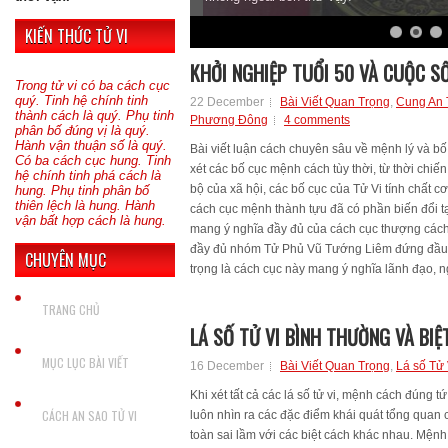
KIẾN THỨC TỬ VI
KHỞI NGHIỆP TUỔI 50 VÀ CUỘC S
Trong tử vi có ba cách cục
quý. Tinh hệ chính tinh
22 December
Bài Viết Quan Trọng
,
Cung An 
thành cách là quý. Phụ tinh
Phương Đông
4 comments
phân bố đúng vị là quý.
Hành vận thuận số là quý.
Bài viết luận cách chuyên sâu về mệnh lý và bố c
Có ba cách cục hung. Tinh
xét các bố cục mệnh cách tùy thời, từ thời chiến,
hệ chính tinh phá cách là
bộ của xã hội, các bố cục của Tử Vi tính chất c
hung. Phụ tinh phân bố
thiên lệch là hung. Hành
cách cục mệnh thành tựu đã có phần biến đổi t
vận bất hợp cách là hung.
mang ý nghĩa đầy đủ của cách cục thượng cách.
đầy đủ nhóm Tử Phủ Vũ Tướng Liêm đứng đầu, 
CHUYÊN MỤC
trọng là cách cục này mang ý nghĩa lãnh đạo, n
TRANG CHỦ
LÁ SỐ TỬ VI BÌNH THƯỜNG VÀ BIỆ
MỤC LỤC BÀI VIẾT
16 December
Bài Viết Quan Trọng
,
Lá số Tử 
Khi xét tất cả các lá số tử vi, mệnh cách đúng 
CÁCH AN SAO TỬ VI
luôn nhìn ra các đặc điểm khái quát tổng quan củ
toàn sai lầm với các biệt cách khác nhau. Mệnh 