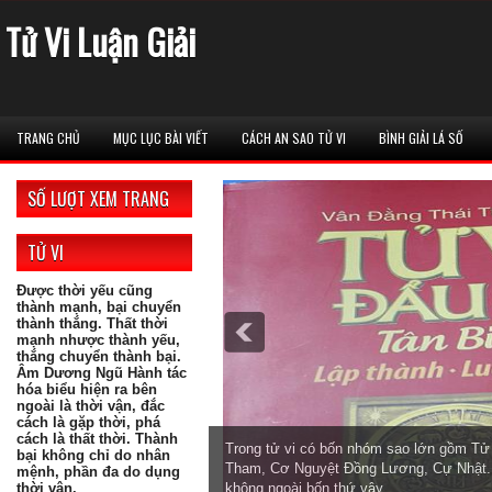
Tử Vi Luận Giải
TRANG CHỦ
MỤC LỤC BÀI VIẾT
CÁCH AN SAO TỬ VI
BÌNH GIẢI LÁ SỐ
SỐ LƯỢT XEM TRANG
TỬ VI
Được thời yếu cũng
thành mạnh, bại chuyển
thành thắng. Thất thời
mạnh nhược thành yếu,
thắng chuyển thành bại.
Âm Dương Ngũ Hành tác
hóa biểu hiện ra bên
ngoài là thời vận, đắc
cách là gặp thời, phá
cách là thất thời. Thành
Trong tử vi có bốn nhóm sao lớn gồm T
bại không chỉ do nhân
Tham, Cơ Nguyệt Đồng Lương, Cự Nhật. 
mệnh, phần đa do dụng
thời vận.
không ngoài bốn thứ vậy.