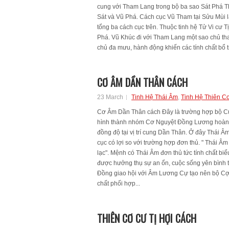
cung với Tham Lang trong bộ ba sao Sát Phá T
Sát và Vũ Phá. Cách cục Vũ Tham tại Sửu Mùi là
tổng ba cách cục trên. Thuộc tinh hệ Tử Vi cư T
Phá. Vũ Khúc đi với Tham Lang một sao chủ t
chủ đa mưu, hành động khiến các tính chất bổ 
CƠ ÂM DẦN THÂN CÁCH
23 March
Tinh Hệ Thái Âm
,
Tinh Hệ Thiên C
Cơ Âm Dần Thân cách Đây là trường hợp bộ C
hình thành nhóm Cơ Nguyệt Đồng Lương hoàn 
đồng độ tại vị trí cung Dần Thân. Ở đây Thái Â
cục có lợi so với trường hợp đơn thủ. " Thái Â
lạc". Mệnh có Thái Âm đơn thủ tức tính chất bi
được hưởng thụ sự an ổn, cuộc sống yên bình t
Đồng giao hội với Âm Lương Cự tạo nên bộ Cợ
chất phối hợp...
THIÊN CƠ CƯ TỊ HỢI CÁCH