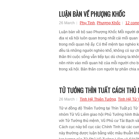
LUẬN BÀN VỀ PHƯỢNG KHỐC
26 March
Phụ Tinh
,
Phượng Khốc
12 com
Luận bàn về bộ sao Phượng Khốc Mỗi người dù 
địa vị xã hội luôn quan trọng nhất cái mối quan 
trong mối quan hệ ấy. Có thể mệnh tạo nghèo
đều là những người nghèo khổ, không có sự chê
thân thì cuộc sống vẫn tiếp tục dù chúng ta k
nên nhìn vào mối quan hệ của mỗi người cho biết
trong xã hội. Bản thân con người tự phân chia xã
TỬ TƯỚNG THÌN TUẤT CÁCH THỦ 
26 March
Tinh Hệ Thiên Tướng
,
Tinh Hệ Tử 
Tử vi đồng độ Thiên Tướng tại Thìn Tuất p1 Tử
nhóm Tử Vũ Liêm giao hội Phủ Tướng hình th
với Tử Tướng thủ mệnh, Vũ Phủ cư Tài Bạch và
Cách cục này bố cục các Chính Tinh tại các cun
này thường được luận bằng việc mâu thuẫn khi