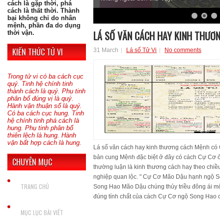
cách là gặp thời, phá
cách là thất thời. Thành
bại không chỉ do nhân
mệnh, phần đa do dụng
LÁ SỐ VĂN CÁCH HAY KINH THƯƠ
thời vận.
KIẾN THỨC TỬ VI
31 March
Lá số Tử Vi
No comments
Trong tử vi có ba cách cục
quý. Tinh hệ chính tinh
thành cách là quý. Phụ tinh
phân bố đúng vị là quý.
Hành vận thuận số là quý.
Có ba cách cục hung. Tinh
hệ chính tinh phá cách là
hung. Phụ tinh phân bố
thiên lệch là hung. Hành
vận bất hợp cách là hung.
Lá số văn cách hay kinh thương cách Mệnh có
bản cung Mệnh đặc biệt ở đây có cách Cự Cơ
CHUYÊN MỤC
thường luận là kinh thương cách hay theo ch
nghiệp quan lộc. " Cự Cơ Mão Dậu hạnh ngộ S
TRANG CHỦ
Song Hao Mão Dậu chúng thủy triều đông ái m
đúng tính chất của cách Cự Cơ ngộ Song Hao có 
MỤC LỤC BÀI VIẾT