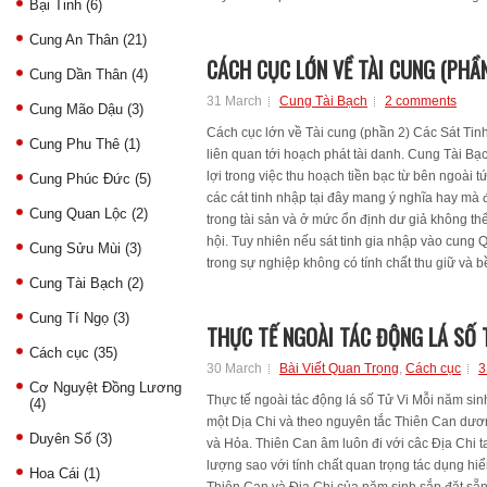
Bại Tinh
(6)
Cung An Thân
(21)
CÁCH CỤC LỚN VỀ TÀI CUNG (PHẦN
Cung Dần Thân
(4)
31 March
Cung Tài Bạch
2 comments
Cung Mão Dậu
(3)
Cách cục lớn về Tài cung (phần 2) Các Sát Tin
Cung Phu Thê
(1)
liên quan tới hoạch phát tài danh. Cung Tài Bạ
lợi trong việc thu hoạch tiền bạc từ bên ngoài 
Cung Phúc Đức
(5)
các cát tinh nhập tại đây mang ý nghĩa hay mà 
Cung Quan Lộc
(2)
trong tài sản và ở mức ổn định dư giả không thể
hội. Tuy nhiên nếu sát tinh gia nhập vào cung Q
Cung Sửu Mùi
(3)
trong sự nghiệp không có tính chất thu giữ và b
Cung Tài Bạch
(2)
Cung Tí Ngọ
(3)
THỰC TẾ NGOÀI TÁC ĐỘNG LÁ SỐ 
Cách cục
(35)
30 March
Bài Viết Quan Trọng
,
Cách cục
3
Cơ Nguyệt Đồng Lương
Thực tế ngoài tác động lá số Tử Vi Mỗi năm sin
(4)
một Dịa Chi và theo nguyên tắc Thiên Can dươ
Duyên Số
(3)
và Hỏa. Thiên Can âm luôn đi với câc Địa Chi 
lượng sao với tính chất quan trọng tác dụng hiể
Hoa Cái
(1)