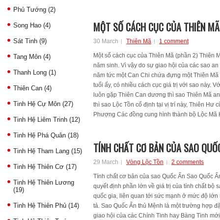
Phủ Tướng
(2)
MỘT SỐ CÁCH CỤC CỦA THIÊN MÃ
Song Hao
(4)
Sát Tinh
(9)
30 March
Thiên Mã
1 comment
Một số cách cục của Thiên Mã (phần 2) Thiên M
Tang Môn
(4)
năm sinh. Vì vậy do sự giao hội của các sao a
Thanh Long
(1)
năm tức một Can Chi chứa đựng một Thiên Mã đ
tuổi ấy, có nhiều cách cục giá trị với sao này. V
Thiên Can
(4)
luôn gặp Thiên Can dương thì sao Thiên Mã an 
Tinh Hệ Cự Môn
(27)
thì sao Lộc Tồn cố định tại vị trí này, Thiên Hư 
Phượng Các đồng cung hình thành bộ Lộc Mã H
Tinh Hệ Liêm Trinh
(12)
Tinh Hệ Phá Quân
(18)
TÍNH CHẤT CƠ BẢN CỦA SAO QUỐ
Tinh Hệ Tham Lang
(15)
29 March
Vòng Lộc Tồn
2 comments
Tinh Hệ Thiên Cơ
(17)
Tính chất cơ bản của sao Quốc Ấn Sao Quốc Ấ
Tinh Hệ Thiên Lương
quyết định phần lớn về giá trị của tính chất bộ
(19)
quốc gia, liên quan tới sức mạnh ở mức độ lớn 
Tinh Hệ Thiên Phủ
(14)
tả. Sao Quốc Ấn thủ Mệnh là một trường hợp đặc 
giao hội của các Chính Tinh hay Bàng Tinh mớ