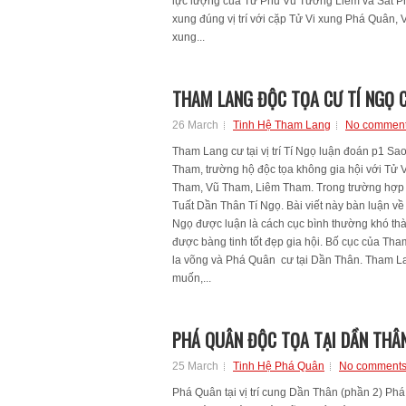
lực lượng của Tử Phủ Vũ Tướng Liêm và Sát P
xung đúng vị trí với cặp Tử Vi xung Phá Quân, 
xung...
THAM LANG ĐỘC TỌA CƯ TÍ NGỌ C
26 March
Tinh Hệ Tham Lang
No commen
Tham Lang cư tại vị trí Tí Ngọ luận đoán p1 
Tham, trường hộ độc tọa không gia hội với Tử 
Tham, Vũ Tham, Liêm Tham. Trong trường hợp độ
Tuất Dần Thân Tí Ngọ. Bài viết này bàn luận về
Ngọ được luận là cách cục bình thường khó th
được bàng tinh tốt đẹp gia hội. Bố cục của Tha
la võng và Phá Quân cư tại Dần Thân. Tham La
muốn,...
PHÁ QUÂN ĐỘC TỌA TẠI DẦN THÂN
25 March
Tinh Hệ Phá Quân
No comment
Phá Quân tại vị trí cung Dần Thân (phần 2) Phá 