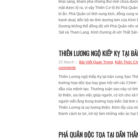
khai sáng, khám phá những thứ mới chưa được b
mật được lộ ra, vì vậy Thiên Cơ lộ thì Phá Quâ
bí ẩn. Phá Quân có tính xung kích, đồng cung
tranh đoạt, tiến bộ do tính dương kim của Kình
Dương không thể đồng độ với Phá Quân nên xé
Sát và Tham Lang. Kình Dương đi với Thất Sát 
THIÊN LƯƠNG NGỘ KIẾP KỴ TẠI B
25 March
Bài Viết Quan Trọng
,
Kiến Thức C
comments
Thiên Lương ngộ Kiếp Kỵ tại bản cung Sao Thi
trường hợp độc tọa hay giao hội với các Chính
đầu của mệnh tạo. Thường luận sao này có tính
từ thiện, ưa làm việc giúp người, có ích cho xã 
người viết rằng trong trường hợp kiến Sát tinh 
Thiên Lương là sự lương thiện, thích lấy của mì
thành cách tư lợi, ích kỷ làm những việc ác hại
PHÁ QUÂN ĐỘC TỌA TẠI DẦN THÂN