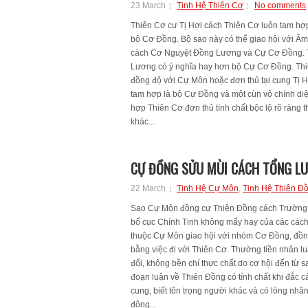
23 March
Tinh Hệ Thiên Cơ
No comments
Thiên Cơ cư Tị Hợi cách Thiên Cơ luôn tam hợ
bộ Cơ Đồng. Bộ sao này có thể giao hội với Â
cách Cơ Nguyệt Đồng Lương và Cự Cơ Đồng. 
Lương có ý nghĩa hay hơn bộ Cự Cơ Đồng. Thiê
đồng độ với Cự Môn hoặc đơn thủ tại cung Tị Hợ
tam hợp là bộ Cự Đồng và một cùn vô chính diệ
hợp Thiên Cơ đơn thủ tính chất bộc lộ rõ ràng t
khác...
CỰ ĐỒNG SỬU MÙI CÁCH TỔNG L
22 March
Tinh Hệ Cự Môn
,
Tinh Hệ Thiên Đ
Sao Cự Môn đồng cư Thiên Đồng cách Trường 
bố cục Chính Tinh không mấy hay của các cách
thuộc Cự Môn giao hội với nhóm Cơ Đồng, đồn
bằng việc đi với Thiên Cơ. Thường tiền nhân lu
đổi, không bền chí thực chất do cơ hội đến từ 
đoạn luận về Thiên Đồng có tính chất khi đắc c
cung, biết tôn trọng người khác và có lòng nhâ
động...