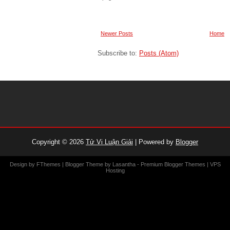
Newer Posts
Home
Subscribe to:
Posts (Atom)
Copyright ©
2026
Tử Vi Luận Giải
| Powered by
Blogger
Design by
FThemes
| Blogger Theme by
Lasantha
-
Premium Blogger Themes
|
VPS
Hosting