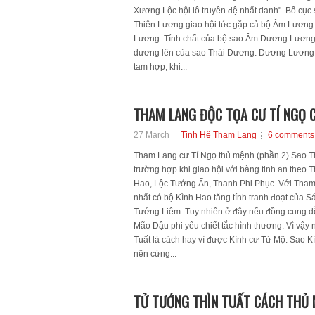
Xương Lộc hội lô truyền đệ nhất danh". Bố cục
Thiên Lương giao hội tức gặp cả bộ Âm Lươn
Lương. Tính chất của bộ sao Âm Dương Lương 
dương lên của sao Thái Dương. Dương Lương đồ
tam hợp, khi...
THAM LANG ĐỘC TỌA CƯ TÍ NGỌ C
27 March
Tinh Hệ Tham Lang
6 comments
Tham Lang cư Tí Ngọ thủ mệnh (phần 2) Sao T
trường hợp khi giao hội với bàng tinh an theo
Hao, Lộc Tướng Ấn, Thanh Phi Phục. Với Tham 
nhất có bộ Kình Hao tăng tính tranh đoạt của
Tướng Liêm. Tuy nhiên ở đây nếu đồng cung d
Mão Dậu phi yểu chiết tắc hình thương. Vì vậy
Tuất là cách hay vì được Kình cư Tứ Mộ. Sao 
nên cứng...
TỬ TƯỚNG THÌN TUẤT CÁCH THỦ 