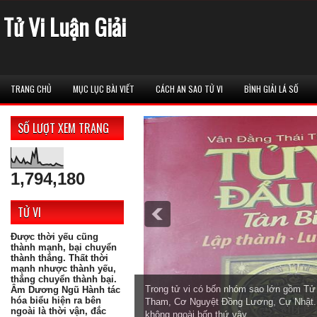
Tử Vi Luận Giải
TRANG CHỦ
MỤC LỤC BÀI VIẾT
CÁCH AN SAO TỬ VI
BÌNH GIẢI LÁ SỐ
SỐ LƯỢT XEM TRANG
1,794,180
TỬ VI
Được thời yếu cũng
thành mạnh, bại chuyển
thành thắng. Thất thời
mạnh nhược thành yếu,
thắng chuyển thành bại.
Trong tử vi có bốn nhóm sao lớn gồm T
Âm Dương Ngũ Hành tác
hóa biểu hiện ra bên
Tham, Cơ Nguyệt Đồng Lương, Cự Nhật. 
ngoài là thời vận, đắc
không ngoài bốn thứ vậy.