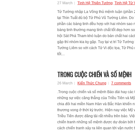
27 March
Tinh Hệ Thiên Tướng
,
Tinh Hệ Tử 
Tử Tướng nhập La Võng thủ mệnh luận (phần 2
tại Thìn Tuất đủ bộ Tử Phủ Vũ Tướng Liêm. D
phần các bàng tinh đều hợp với hai nhóm sao n
bàng tinh thường mang tính chất tốt đẹp hơn s
hội Sát Phá Tham khó luận do bản chất hai cá
gặp thì nhóm kia kỵ gặp. Tuy tại vị trí Tử Tướn
Tướng Liêm so với cách Tử Vi độc tọa, Tử Phủ 
tốt....
TRONG CUỘC CHIẾN VÀ SỐ MỆNH
26 March
Kiến Thức Chung
7 comments
.Trong cuộc chiến và số mệnh Báo đài hay các
những sự việc căng thẳng của Triều Tiên và M
chia đôi hai miền Nam Hàn và Bắc Hàn khiến nh
thương vong ở thời kỳ trước. Hiện nay việc Mỹ
Triều Tiên được đăng tải rất nhiều trên báo. Việ
chiến tranh những số mệnh được dự đoán bởi tử v
cách chiến tranh xảy ra liên quan tới vận nước 