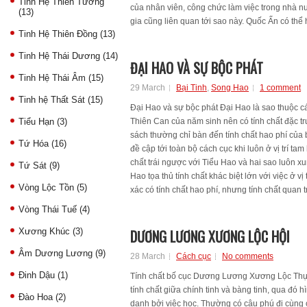
Tinh Hệ Thiên Tướng
của nhân viên, công chức làm việc trong nhà n
(13)
gia cũng liên quan tới sao này. Quốc Ấn có thể 
Tinh Hệ Thiên Đồng
(13)
Tinh Hệ Thái Dương
(14)
ĐẠI HAO VÀ SỰ BỘC PHÁT
Tinh Hệ Thái Âm
(15)
29 March
Bại Tinh
,
Song Hao
1 comment
Tinh hệ Thất Sát
(15)
Đại Hao và sự bộc phát Đại Hao là sao thuộc c
Tiểu Hạn
(3)
Thiên Can của năm sinh nên có tính chất đặc tr
sách thường chỉ bàn đến tính chất hao phí củ
Tứ Hóa
(16)
đề cập tới toàn bộ cách cục khi luôn ở vị trí ta
chất trái ngược với Tiểu Hao và hai sao luôn x
Tứ Sát
(9)
Hao tọa thủ tính chất khác biệt lớn với việc ở vị
Vòng Lộc Tồn
(5)
xác có tính chất hao phí, nhưng tính chất quan 
Vòng Thái Tuế
(4)
Xương Khúc
(3)
DƯƠNG LƯƠNG XƯƠNG LỘC HỘI
Âm Dương Lương
(9)
28 March
Cách cục
No comments
Đinh Dậu
(1)
Tính chất bố cục Dương Lương Xương Lộc Thực
tính chất giữa chính tinh và bàng tinh, qua đó 
Đào Hoa
(2)
danh bởi việc học. Thường có câu phú đi cùng