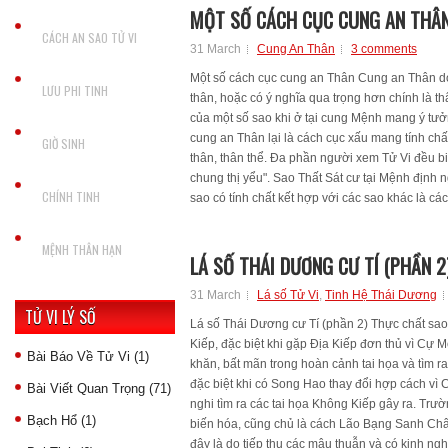
MỘT SỐ CÁCH CỤC CUNG AN THÂ
CÁCH AN SAO TỬ VI
31 March
Cung An Thân
3 comments
Một số cách cục cung an Thân Cung an Thân do
LƯU PHI TINH
thân, hoặc có ý nghĩa qua trọng hơn chính là th
của một số sao khi ở tại cung Mệnh mang ý tưở
cung an Thân lại là cách cục xấu mang tính chấ
GIỜ SINH
thân, thân thể. Đa phần người xem Tử Vi đều bi
chung thị yểu". Sao Thất Sát cư tại Mệnh định
CHÍNH TINH
sao có tính chất kết hợp với các sao khác là các
MỆNH THÂN HẠN
LÁ SỐ THÁI DƯƠNG CƯ TÍ (PHẦN 2
31 March
Lá số Tử Vi
,
Tinh Hệ Thái Dương
TỬ VI LÝ SỐ
Lá số Thái Dương cư Tí (phần 2) Thực chất s
Kiếp, đặc biệt khi gặp Địa Kiếp đơn thủ vì Cự
Bài Báo Về Tử Vi
(1)
khăn, bất mãn trong hoàn cảnh tai họa và tìm ra
đặc biệt khi có Song Hao thay đổi hợp cách vì C
Bài Viết Quan Trọng
(71)
nghi tìm ra các tai họa Không Kiếp gây ra. Trư
Bạch Hổ
(1)
biến hóa, cũng chủ là cách Lão Bạng Sanh Châ
đây là do tiếp thu các mâu thuẫn và có kinh ngh