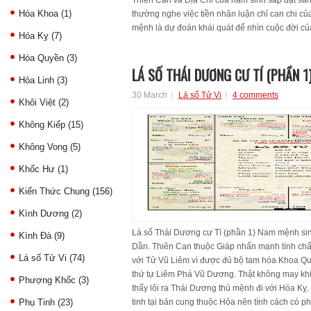
Thiên Can và Địa Chi của năm sinh sắp đặt sẵn t
Hóa Khoa
(1)
thường nghe việc tiền nhân luận chỉ can chi c
mệnh là dự đoán khái quát để nhìn cuộc đời của
Hóa Kỵ
(7)
Hóa Quyền
(3)
LÁ SỐ THÁI DƯƠNG CƯ TÍ (PHẦN 1
Hỏa Linh
(3)
30 March
Lá số Tử Vi
4 comments
Khôi Việt
(2)
Không Kiếp
(15)
Không Vong
(5)
Khốc Hư
(1)
Kiến Thức Chung
(156)
Kình Dương
(2)
Lá số Thái Dương cư Tí (phần 1) Nam mệnh sin
Kình Đà
(9)
Dần. Thiên Can thuộc Giáp nhấn mạnh tính chấ
Lá số Tử Vi
(74)
với Tử Vũ Liêm vì được đủ bộ tam hóa Khoa Qu
thứ tự Liêm Phá Vũ Dương. Thật không may khi
Phượng Khốc
(3)
thấy lôi ra Thái Dương thủ mệnh đi với Hóa Kỵ
Phụ Tinh
(23)
tinh tại bản cung thuộc Hỏa nên tính cách có ph