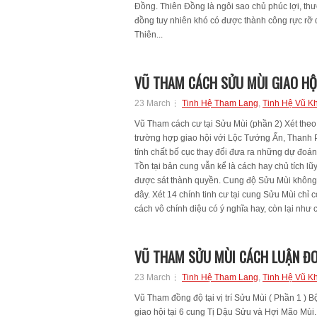
Đồng. Thiên Đồng là ngôi sao chủ phúc lợi, thư
đồng tuy nhiên khó có được thành công rực rỡ 
Thiên...
VŨ THAM CÁCH SỬU MÙI GIAO HỘI
23 March
Tinh Hệ Tham Lang
,
Tinh Hệ Vũ K
Vũ Tham cách cư tại Sửu Mùi (phần 2) Xét theo
trường hợp giao hội với Lộc Tướng Ấn, Thanh 
tính chất bố cục thay đổi đưa ra những dự đoá
Tồn tại bản cung vẫn kể là cách hay chủ tích l
được sát thành quyền. Cung độ Sửu Mùi không 
đây. Xét 14 chính tinh cư tại cung Sửu Mùi chỉ
cách vô chính diệu có ý nghĩa hay, còn lại như 
VŨ THAM SỬU MÙI CÁCH LUẬN ĐO
23 March
Tinh Hệ Tham Lang
,
Tinh Hệ Vũ K
Vũ Tham đồng độ tại vị trí Sửu Mùi ( Phần 1 )
giao hội tại 6 cung Tị Dậu Sửu và Hợi Mão Mù