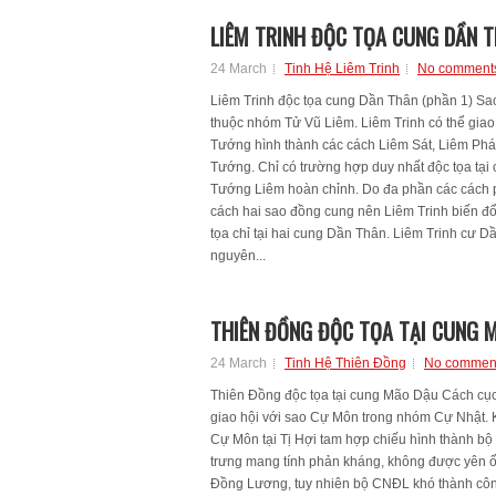
LIÊM TRINH ĐỘC TỌA CUNG DẦN T
24 March
Tinh Hệ Liêm Trinh
No comment
Liêm Trinh độc tọa cung Dần Thân (phần 1) Sa
thuộc nhóm Tử Vũ Liêm. Liêm Trinh có thể giao
Tướng hình thành các cách Liêm Sát, Liêm Phá
Tướng. Chỉ có trường hợp duy nhất độc tọa tạ
Tướng Liêm hoàn chỉnh. Do đa phần các cách p
cách hai sao đồng cung nên Liêm Trinh biến đổi 
tọa chỉ tại hai cung Dần Thân. Liêm Trinh cư Dần
nguyên...
THIÊN ĐỒNG ĐỘC TỌA TẠI CUNG 
24 March
Tinh Hệ Thiên Đồng
No commen
Thiên Đồng độc tọa tại cung Mão Dậu Cách cụ
giao hội với sao Cự Môn trong nhóm Cự Nhật. K
Cự Môn tại Tị Hợi tam hợp chiếu hình thành bộ
trưng mang tính phản kháng, không được yên 
Đồng Lương, tuy nhiên bộ CNĐL khó thành công