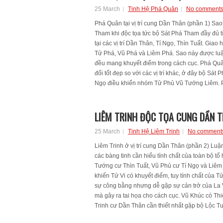
25 March
Tinh Hệ Phá Quân
No comment
Phá Quân tại vị trí cung Dần Thân (phần 1) S
Tham khi độc tọa tức bộ Sát Phá Tham đầy đủ 
tại các vị trí Dần Thân, Tí Ngọ, Thìn Tuất. Giao
Tử Phá, Vũ Phá và Liêm Phá. Sao này được luận í
đều mang khuyết điểm trong cách cục. Phá Quâ
đối tốt đẹp so với các vị trí khác, ở đây bộ Sát
Ngọ điều khiển nhóm Tử Phủ Vũ Tướng Liêm. P
LIÊM TRINH ĐỘC TỌA CUNG DẦN T
25 March
Tinh Hệ Liêm Trinh
No comment
Liêm Trinh ở vị trí cung Dần Thân (phần 2) Luận
các bàng tinh cần hiểu tính chất của toàn bộ 
Tướng cư Thìn Tuất, Vũ Phủ cư Tí Ngọ và Liêm 
khiến Tử Vi có khuyết điểm, tuy tính chất của 
sự công bằng nhưng dễ gặp sự cản trở của La
mà gây ra tai họa cho cách cục. Vũ Khúc có Thi
Trinh cư Dần Thân cần thiết nhất gặp bộ Lộc Tư