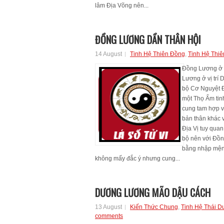
lâm Địa Võng nên...
ĐỒNG LƯƠNG DẦN THÂN HỘI
14 August
Tinh Hệ Thiên Đồng
,
Tinh Hệ Thi
Đồng Lương ở v
Lương ở vị trí 
bộ Cơ Nguyệt 
một Thọ Ấm tin
cung tam hợp vì
bản thân khác 
Địa Vị tuy quan
bộ nên với Đồn
bằng nhập mệnh
không mấy đắc ý nhưng cung...
DƯƠNG LƯƠNG MÃO DẬU CÁCH
13 August
Kiến Thức Chung
,
Tinh Hệ Thái 
comments