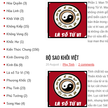
Phần 1: Man Th
Hóa Quyền
(3)
trong Tử Vi. Ma
Hỏa Linh
(3)
không chính gố
phổ biến cách l
Khôi Việt
(2)
bản thân trong 
Không Kiếp
(15)
các vị trí sao, 
lá không cần th
Không Vong
(5)
thư có sửa đổi
loại man thư nữ
Khốc Hư
(1)
Kiến Thức Chung
(156)
BỘ SAO KHÔI VIỆT
Kình Dương
(2)
20 August
Phụ Tinh
2 comments
Kình Đà
(9)
Tính chất bộ sa
Lá số Tử Vi
(74)
Thiên Khôi và Th
Phượng Khốc
(3)
tinh của tử vi 
là lục cát chưa
Phụ Tinh
(23)
trọng chức vị c
Phủ Tướng
(2)
lớn. Lục cát ti
tinh, nhưng tín
Song Hao
(4)
xấu do Lục Sát 