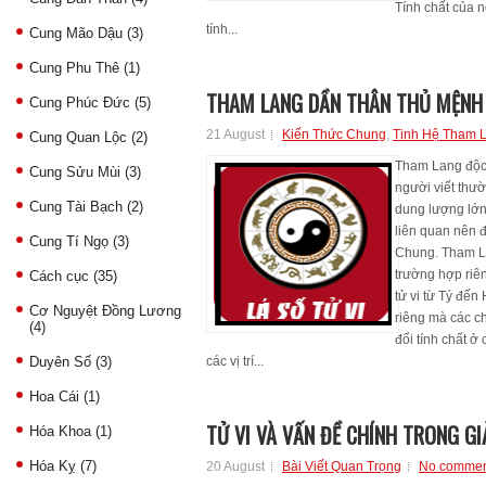
Tính chất của 
tính...
Cung Mão Dậu
(3)
Cung Phu Thê
(1)
THAM LANG DẦN THÂN THỦ MỆNH
Cung Phúc Đức
(5)
21 August
Kiến Thức Chung
,
Tinh Hệ Tham 
Cung Quan Lộc
(2)
Tham Lang độc t
Cung Sửu Mùi
(3)
người viết thườ
Cung Tài Bạch
(2)
dung lượng lớn
liên quan nên 
Cung Tí Ngọ
(3)
Chung. Tham La
trường hợp riê
Cách cục
(35)
tử vi từ Tý đế
Cơ Nguyệt Đồng Lương
riêng mà các ch
(4)
đổi tính chất ở 
Duyên Số
(3)
các vị trí...
Hoa Cái
(1)
TỬ VI VÀ VẤN ĐỀ CHÍNH TRONG GI
Hóa Khoa
(1)
Hóa Kỵ
(7)
20 August
Bài Viết Quan Trọng
No commen