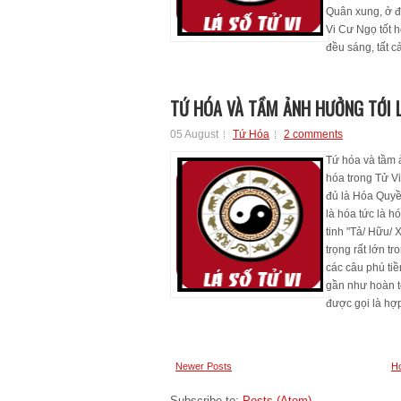
Quân xung, ở đ
Vi Cư Ngọ tốt 
đều sáng, tất cả 
TỨ HÓA VÀ TẦM ẢNH HƯỞNG TỚI L
05 August
Tứ Hóa
2 comments
Tứ hóa và tầm
hóa trong Tử Vi
đủ là Hóa Quyề
là hóa tức là h
tinh "Tả/ Hữu/
trọng rất lớn t
các câu phú tiề
gần như hoàn t
được gọi là hợp
Newer Posts
H
Subscribe to:
Posts (Atom)