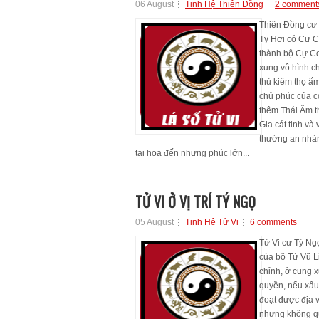
06 August
Tinh Hệ Thiên Đồng
2 comment
Thiên Đồng cư 
Tỵ Hợi có Cự C
thành bộ Cự C
xung vô hình c
thủ kiêm thọ ấm
chủ phúc của c
thêm Thái Âm 
Gia cát tinh và
thường an nhàn
tai họa đến nhưng phúc lớn...
TỬ VI Ở VỊ TRÍ TÝ NGỌ
05 August
Tinh Hệ Tử Vi
6 comments
Tử Vi cư Tý N
của bộ Tử Vũ L
chỉnh, ở cung 
quyền, nếu xấu
đoạt được địa 
nhưng không qu