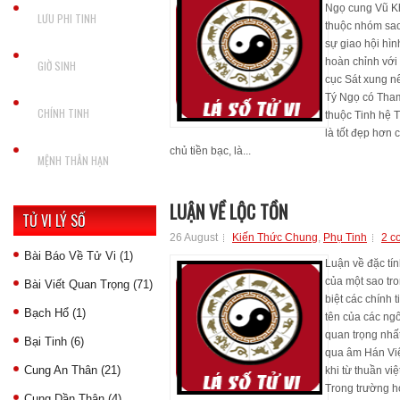
Ngọ cung Vũ Kh
LƯU PHI TINH
thuộc nhóm sao
sự giao hội hì
hoàn chỉnh với 
GIỜ SINH
cục Sát xung n
Tý Ngọ có Tha
CHÍNH TINH
thuộc Tinh hệ Tử
là tốt đẹp hơn 
chủ tiền bạc, là...
MỆNH THÂN HẠN
LUẬN VỀ LỘC TỒN
TỬ VI LÝ SỐ
26 August
Kiến Thức Chung
,
Phụ Tinh
2 c
Bài Báo Về Tử Vi
(1)
Luận về đặc tín
của một sao tro
Bài Viết Quan Trọng
(71)
biệt các chính 
Bạch Hổ
(1)
tên của các ngô
quan trọng nhất
Bại Tinh
(6)
qua âm Hán Việ
Cung An Thân
(21)
khi từ thuần vi
Trong trường h
Cung Dần Thân
(4)