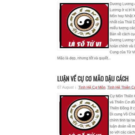
Dương Lương 
Lương ở vị trí 
Môn hay Nhật Xu
nhất của Thái 
miếu tượng các
Bàn về cách c
Dương Lương v
hoàn chỉnh và ở
Cung của Tử V
Mão là đẹp, nhưng tốt và quyết...
LUẬN VỀ CỰ CƠ MÃO DẬU CÁCH
07 August
Tinh Hệ Cự Môn
,
Tinh Hệ Thiên C
Cự Môn Thiên 
và Thiên Cơ đồ
Thiên Đồng ở c
Di cung Vô Chín
chính tinh tại
luận đoán về m
so với các cách