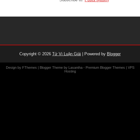
Copyright ©
2026
Tử Vi Luận Giải
| Powered by
Blogger
Design by
FThemes
| Blogger Theme by
Lasantha
-
Premium Blogger Themes
|
VPS
Hosting