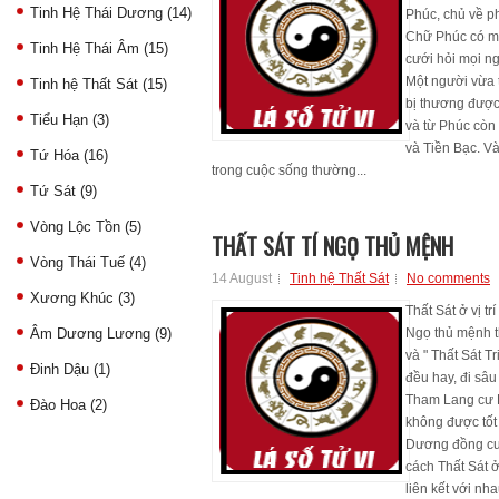
Tinh Hệ Thái Dương
(14)
Phúc, chủ về p
Chữ Phúc có mặt
Tinh Hệ Thái Âm
(15)
cưới hỏi mọi n
Một người vừa 
Tinh hệ Thất Sát
(15)
bị thương được
Tiểu Hạn
(3)
và từ Phúc còn
và Tiền Bạc. Và
Tứ Hóa
(16)
trong cuộc sống thường...
Tứ Sát
(9)
Vòng Lộc Tồn
(5)
THẤT SÁT TÍ NGỌ THỦ MỆNH
Vòng Thái Tuế
(4)
14 August
Tinh hệ Thất Sát
No comments
Xương Khúc
(3)
Thất Sát ở vị tr
Âm Dương Lương
(9)
Ngọ thủ mệnh t
và " Thất Sát 
Đinh Dậu
(1)
đều hay, đi sâu
Tham Lang cư 
Đào Hoa
(2)
không được tốt 
Dương đồng cu
cách Thất Sát 
liên kết với n