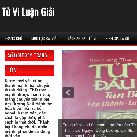
Tử Vi Luận Giải
TRANG CHỦ
MỤC LỤC BÀI VIẾT
CÁCH AN SAO TỬ VI
BÌNH GIẢI LÁ SỐ
SỐ LƯỢT XEM TRANG
TỬ VI
Được thời yếu cũng
thành mạnh, bại chuyển
thành thắng. Thất thời
mạnh nhược thành yếu,
thắng chuyển thành bại.
Âm Dương Ngũ Hành tác
hóa biểu hiện ra bên
ngoài là thời vận, đắc
cách là gặp thời, phá
cách là thất thời. Thành
Trong tử vi có bốn nhóm sao lớn gồm T
bại không chỉ do nhân
Tham, Cơ Nguyệt Đồng Lương, Cự Nhật. 
mệnh, phần đa do dụng
thời vận.
không ngoài bốn thứ vậy.