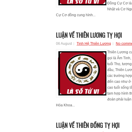
Đồng Cự Cơ là 
Nhật và Cơ Ngu
Cự Cơ đồng cung hình...
LUẬN VỀ THIÊN LƯƠNG TỴ HỢI
06 August
Tinh Hệ Thiên Lương
No comme
Thiên Lương cư
gọi là Ấm Tinh,
tuổi Thọ, tượng
đầu, Thiên Lươ
các trường hợp
đến cao như ở 
cao tuổi sống l
tam hợp hình t
đoán phải luận
Hóa Khoa...
LUẬN VỀ THIÊN ĐỒNG TỴ HỢI