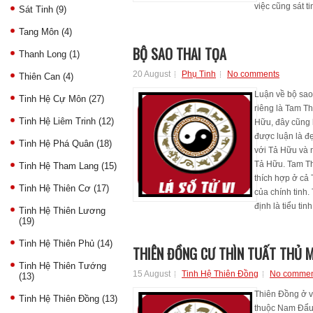
việc cũng sát t
Sát Tinh
(9)
Tang Môn
(4)
BỘ SAO THAI TỌA
Thanh Long
(1)
20 August
Phụ Tinh
No comments
Thiên Can
(4)
Luận về bộ sao
Tinh Hệ Cự Môn
(27)
riêng là Tam Th
Tinh Hệ Liêm Trinh
(12)
Hữu, đây cũng l
được luận là đ
Tinh Hệ Phá Quân
(18)
với Tả Hữu và 
Tả Hữu. Tam Tha
Tinh Hệ Tham Lang
(15)
thích hợp ở cả
Tinh Hệ Thiên Cơ
(17)
của chính tinh
định là tiểu tinh
Tinh Hệ Thiên Lương
(19)
Tinh Hệ Thiên Phủ
(14)
THIÊN ĐỒNG CƯ THÌN TUẤT THỦ 
Tinh Hệ Thiên Tướng
15 August
Tinh Hệ Thiên Đồng
No commen
(13)
Thiên Đồng ở vị
Tinh Hệ Thiên Đồng
(13)
thuộc Nam Đẩu T