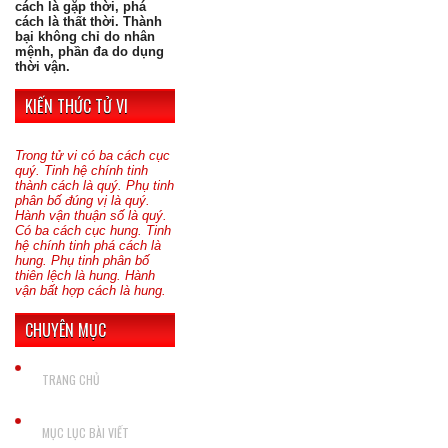
cách là gặp thời, phá
cách là thất thời. Thành
bại không chỉ do nhân
mệnh, phần đa do dụng
thời vận.
KIẾN THỨC TỬ VI
Trong tử vi có ba cách cục
quý. Tinh hệ chính tinh
thành cách là quý. Phụ tinh
phân bố đúng vị là quý.
Hành vận thuận số là quý.
Có ba cách cục hung. Tinh
hệ chính tinh phá cách là
hung. Phụ tinh phân bố
thiên lệch là hung. Hành
vận bất hợp cách là hung.
CHUYÊN MỤC
TRANG CHỦ
MỤC LỤC BÀI VIẾT