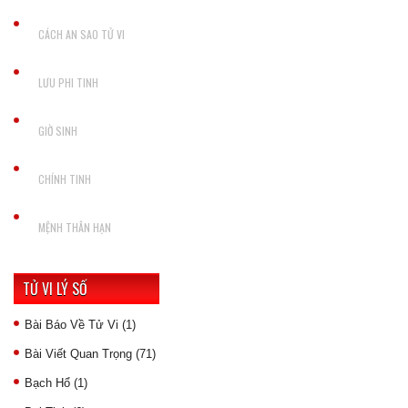
CÁCH AN SAO TỬ VI
LƯU PHI TINH
GIỜ SINH
CHÍNH TINH
MỆNH THÂN HẠN
TỬ VI LÝ SỐ
Bài Báo Về Tử Vi
(1)
Bài Viết Quan Trọng
(71)
Bạch Hổ
(1)