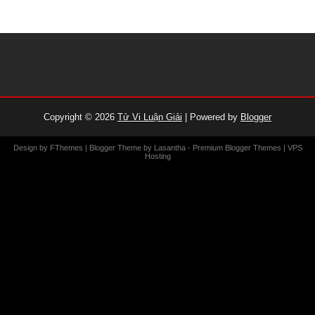
Copyright ©
2026
Tử Vi Luận Giải
| Powered by
Blogger
Design by
FThemes
| Blogger Theme by
Lasantha
-
Premium Blogger Themes
|
VPS
Hosting