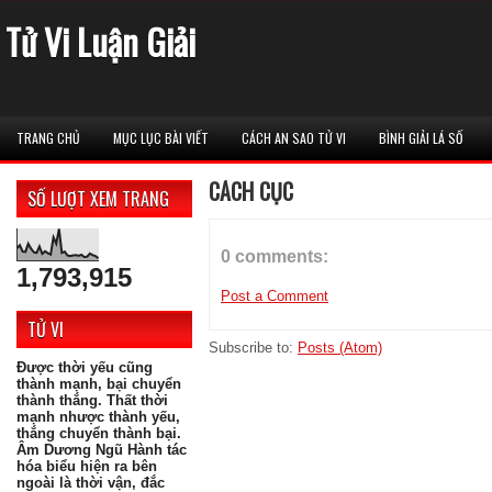
Tử Vi Luận Giải
TRANG CHỦ
MỤC LỤC BÀI VIẾT
CÁCH AN SAO TỬ VI
BÌNH GIẢI LÁ SỐ
CÁCH CỤC
SỐ LƯỢT XEM TRANG
0 comments:
1,793,915
Post a Comment
TỬ VI
Subscribe to:
Posts (Atom)
Được thời yếu cũng
thành mạnh, bại chuyển
thành thắng. Thất thời
mạnh nhược thành yếu,
thắng chuyển thành bại.
Âm Dương Ngũ Hành tác
hóa biểu hiện ra bên
ngoài là thời vận, đắc