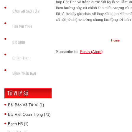
họp Cát Tinh và tránh được Sát Kỵ là sai lầm: 
theo hướng này, cứ chính tinh miếu vượng và t
CÁCH AN SAO TỬ VI
tất cả, từ bây giờ cháu sẽ thay đổi quan điểm nà
xã hội, tức hệ tư tưởng chung tác động tới toàn
LƯU PHI TINH
Home
GIỜ SINH
Subscribe to:
Posts (Atom)
CHÍNH TINH
MỆNH THÂN HẠN
TỬ VI LÝ SỐ
Bài Báo Về Tử Vi
(1)
Bài Viết Quan Trọng
(71)
Bạch Hổ
(1)