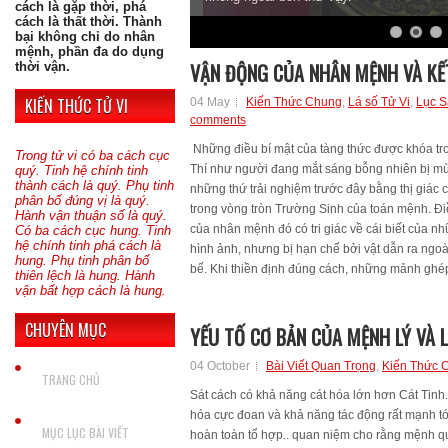
cách là gặp thời, phá
cách là thất thời. Thành
bại không chỉ do nhân
mệnh, phần đa do dụng
VẬN ĐỘNG CỦA NHÂN MỆNH VÀ KẾ
thời vận.
KIẾN THỨC TỬ VI
04 May
Kiến Thức Chung
,
Lá số Tử Vi
,
Lục S
comments
Những điều bí mật của tàng thức được khóa tron
Trong tử vi có ba cách cục
Thí như người đang mắt sáng bỗng nhiên bị mù, 
quý. Tinh hệ chính tinh
thành cách là quý. Phụ tinh
những thứ trải nghiệm trước đây bằng thị giác c
phân bố đúng vị là quý.
trong vòng tròn Trường Sinh của toán mệnh. Đi
Hành vận thuận số là quý.
của nhân mệnh đó có tri giác về cái biết của 
Có ba cách cục hung. Tinh
hệ chính tinh phá cách là
hình ảnh, nhưng bị hạn chế bởi vật dẫn ra ngoà
hung. Phụ tinh phân bố
bế. Khi thiền định đúng cách, những mảnh ghép 
thiên lệch là hung. Hành
vận bất hợp cách là hung.
CHUYÊN MỤC
YẾU TỐ CƠ BẢN CỦA MỆNH LÝ VÀ 
04 October
Bài Viết Quan Trọng
,
Kiến Thức 
TRANG CHỦ
Sát cách có khả năng cát hóa lớn hơn Cát Tinh. 
hóa cực đoan và khả năng tác động rất mạnh tới 
MỤC LỤC BÀI VIẾT
hoàn toàn tổ hợp.. quan niệm cho rằng mệnh q