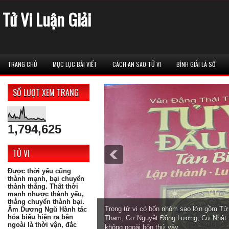
Tử Vi Luận Giải
TRANG CHỦ
MỤC LỤC BÀI VIẾT
CÁCH AN SAO TỬ VI
BÌNH GIẢI LÁ SỐ
SỐ LƯỢT XEM TRANG
1,794,625
TỬ VI
Được thời yếu cũng
thành mạnh, bại chuyển
thành thắng. Thất thời
mạnh nhược thành yếu,
thắng chuyển thành bại.
Trong tử vi có bốn nhóm sao lớn gồm T
Âm Dương Ngũ Hành tác
hóa biểu hiện ra bên
Tham, Cơ Nguyệt Đồng Lương, Cự Nhật. 
ngoài là thời vận, đắc
không ngoài bốn thứ vậy.