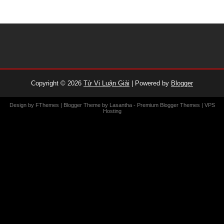
Copyright ©
2026
Tử Vi Luận Giải
| Powered by
Blogger
Design by
FThemes
| Blogger Theme by
Lasantha
-
Premium Blogger Themes
|
VPS
Hosting